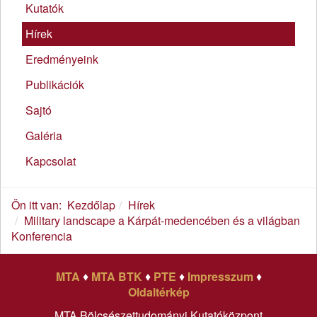
Kutatók
Hírek
Eredményeink
Publikációk
Sajtó
Galéria
Kapcsolat
Ön itt van:
Kezdőlap
Hírek
Military landscape a Kárpát-medencében és a világban
Konferencia
MTA
♦
MTA BTK
♦
PTE
♦
Impresszum
♦
Oldaltérkép
MTA Bölcsészettudományi Kutatóközpont