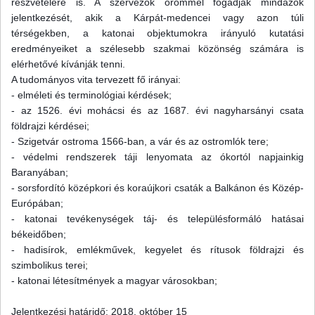
részvételére is. A szervezők örömmel fogadják mindazok
jelentkezését, akik a Kárpát-medencei vagy azon túli
térségekben, a katonai objektumokra irányuló kutatási
eredményeiket a szélesebb szakmai közönség számára is
elérhetővé kívánják tenni.
A tudományos vita tervezett fő irányai:
- elméleti és terminológiai kérdések;
- az 1526. évi mohácsi és az 1687. évi nagyharsányi csata
földrajzi kérdései;
- Szigetvár ostroma 1566-ban, a vár és az ostromlók tere;
- védelmi rendszerek táji lenyomata az ókortól napjainkig
Baranyában;
- sorsfordító középkori és koraújkori csaták a Balkánon és Közép-
Európában;
- katonai tevékenységek táj- és településformáló hatásai
békeidőben;
- hadisírok, emlékművek, kegyelet és rítusok földrajzi és
szimbolikus terei;
- katonai létesítmények a magyar városokban;
Jelentkezési határidő: 2018. október 15