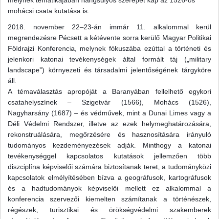
melynek tematikájában hangsúlyos szerepet kap az 1526-os
mohácsi csata kutatása is.
2018. november 22–23-án immár 11. alkalommal kerül
megrendezésre Pécsett a kétévente sorra kerülő Magyar Politikai
Földrajzi Konferencia, melynek fókuszába ezúttal a történeti és
jelenkori katonai tevékenységek által formált táj („military
landscape”) környezeti és társadalmi jelentőségének tárgyköre
áll.
A témaválasztás apropóját a Baranyában fellelhető egykori
csatahelyszínek – Szigetvár (1566), Mohács (1526),
Nagyharsány (1687) – és védművek, mint a Dunai Limes vagy a
Déli Védelmi Rendszer, illetve az ezek helymeghatározására,
rekonstruálására, megőrzésére és hasznosítására irányuló
tudományos kezdeményezések adják. Minthogy a katonai
tevékenységgel kapcsolatos kutatások jellemzően több
diszciplína képviselői számára biztosítanak teret, a tudományközi
kapcsolatok elmélyítésében bízva a geográfusok, kartográfusok
és a hadtudományok képviselői mellett ez alkalommal a
konferencia szervezői kiemelten számítanak a történészek,
régészek, turisztikai és örökségvédelmi szakemberek