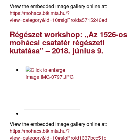
View the embedded image gallery online at:
https://mohacs.btk.mta.hu/?
view=category&id=10#sigProIda5715246ed
Régészet workshop: „Az 1526-os
mohácsi csatatér régészeti
kutatása” – 2018. június 9.
View the embedded image gallery online at:
https://mohacs.btk.mta.hu/?
view=category&id=10#sigProId1337bcc51c