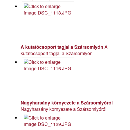
A kutatócsoport tagjai a Szársomlyón
A
kutatócsoport tagjai a Szársomlyón
Nagyharsány környezete a Szársomlyóról
Nagyharsány környezete a Szársomlyóról