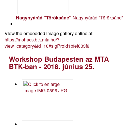
Nagynyárád "Töröksánc"
Nagynyárád "Töröksánc"
View the embedded image gallery online at:
https://mohacs.btk.mta.hu/?
view=category&id=10#sigProId1bfef633f8
Workshop Budapesten az MTA
BTK-ban - 2018. június 25.