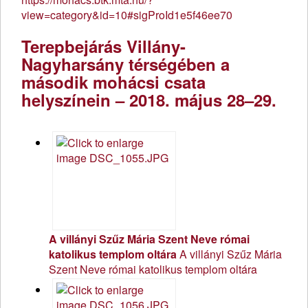
view=category&id=10#sigProId1e5f46ee70
Terepbejárás Villány-
Nagyharsány térségében a
második mohácsi csata
helyszínein – 2018. május 28–29.
A villányi Szűz Mária Szent Neve római
katolikus templom oltára
A villányi Szűz Mária
Szent Neve római katolikus templom oltára