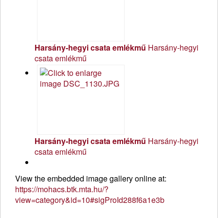
Harsány-hegyi csata emlékmű
Harsány-hegyi
csata emlékmű
Harsány-hegyi csata emlékmű
Harsány-hegyi
csata emlékmű
View the embedded image gallery online at:
https://mohacs.btk.mta.hu/?
view=category&id=10#sigProId288f6a1e3b