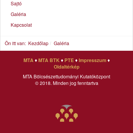
Sajtó
Galéria
Kapcsolat
Ön itt van:
Kezdőlap
Galéria
MTA
♦
MTA BTK
♦
PTE
♦
Impresszum
♦
Oldaltérkép
MTA Bölcsészettudományi Kutatóközpont
© 2018. Minden jog fenntartva